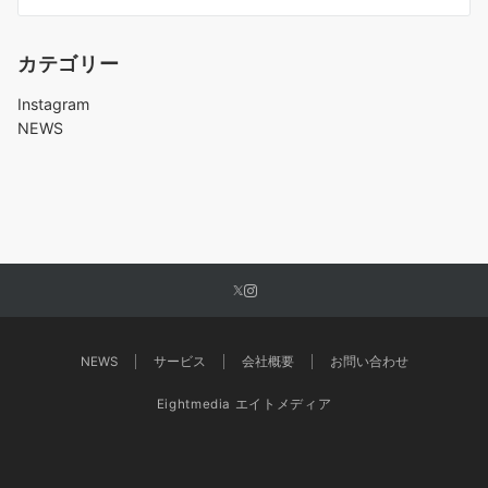
ビ
ゲ
カテゴリー
ー
シ
Instagram
ョ
NEWS
ン
NEWS
サービス
会社概要
お問い合わせ
Eightmedia エイトメディア